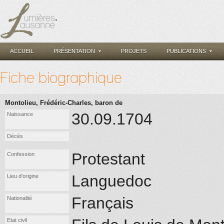
ACCUEIL
PRÉSENTATION
PROJETS
PUBLICATIONS
Fiche biographique
Montolieu, Frédéric-Charles, baron de
30.09.1704
Naissance
Décès
Protestant
Confession
Languedoc
Lieu d'origine
Français
Nationalité
Etat civil