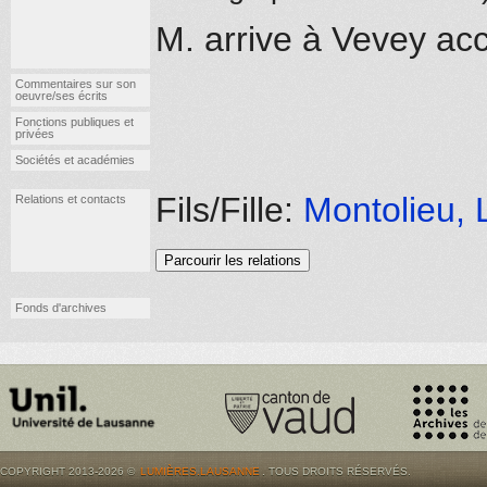
M. arrive à Vevey a
Commentaires sur son
oeuvre/ses écrits
Fonctions publiques et
privées
Sociétés et académies
Fils/Fille:
Montolieu, 
Relations et contacts
Parcourir les relations
Fonds d'archives
COPYRIGHT 2013-2026 ©
LUMIÈRES.LAUSANNE
. TOUS DROITS RÉSERVÉS.