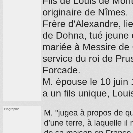
Fils de Louis de Mont
originaire de Nîmes.
Frère d'Alexandre, l
de Dohna, tué jeune 
mariée à Messire de 
service du roi de Pr
Forcade.
M. épouse le 10 juin 
a un fils unique, Loui
Biographie
M. "jugea à propos de qui
d’une terre, à laquelle i
de sa maison en France. [