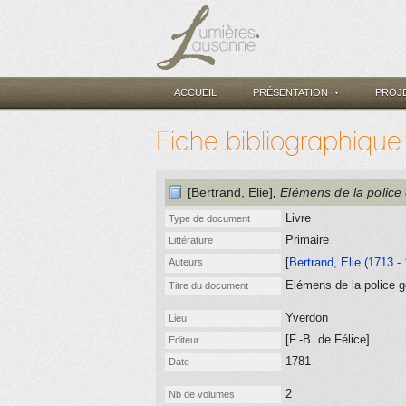
ACCUEIL
PRÉSENTATION
PROJ
Fiche bibliographique
[Bertrand, Elie]
, Elémens de la police
Livre
Type de document
Primaire
Littérature
[
Bertrand, Elie (1713 -
Auteurs
Elémens de la police g
Titre du document
Yverdon
Lieu
[F.-B. de Félice]
Editeur
1781
Date
2
Nb de volumes