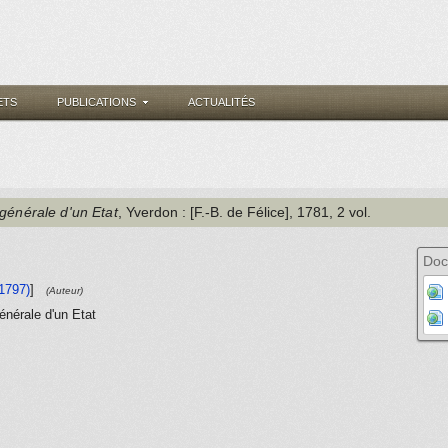
ETS
PUBLICATIONS
ACTUALITÉS
 générale d'un Etat
, Yverdon
: [F.-B. de Félice]
, 1781
, 2 vol.
Doc
 1797)
]
(Auteur)
énérale d'un Etat