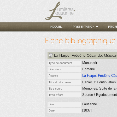
ACCUEIL
PRÉSENTATION
PROJ
Fiche bibliographique
La Harpe, Frédéric-César de
,
Mémoire
Manuscrit
Type de document
Primaire
Littérature
La Harpe, Frédéric-Cés
Auteurs
Cahier J: Continuation
Titre du document
Mémoires. Suite de la 
Titre court
Source / Egodocument (j
Type d'écrit
Lausanne
Lieu
[1837]
Date