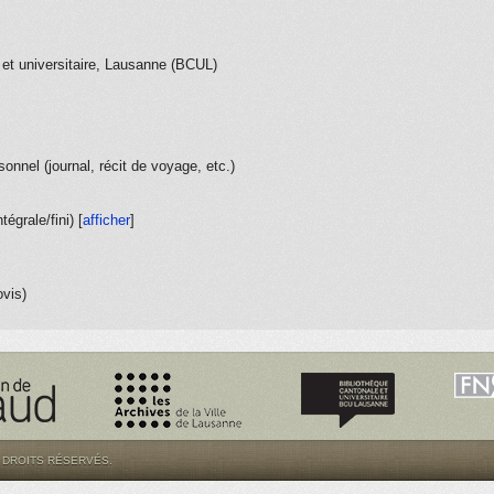
 et universitaire, Lausanne (BCUL)
sonnel (journal, récit de voyage, etc.)
ntégrale/fini
) [
afficher
]
ovis)
S DROITS RÉSERVÉS.