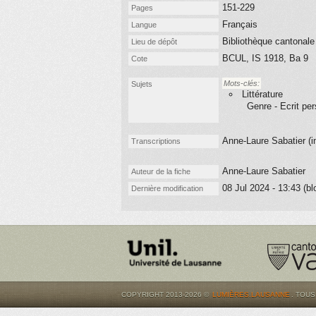
151-229
Pages
Français
Langue
Bibliothèque cantonale
Lieu de dépôt
BCUL, IS 1918, Ba 9
Cote
Mots-clés:
Sujets
Littérature
Genre - Ecrit per
Anne-Laure Sabatier (
i
Transcriptions
Anne-Laure Sabatier
Auteur de la fiche
08 Jul 2024 - 13:43 (bl
Dernière modification
COPYRIGHT 2013-2026 ©
LUMIÈRES.LAUSANNE
. TOU