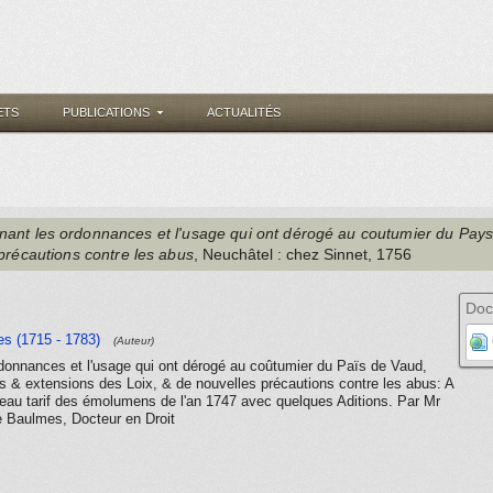
ETS
PUBLICATIONS
ACTUALITÉS
enant les ordonnances et l'usage qui ont dérogé au coutumier du Pays
 précautions contre les abus
, Neuchâtel
: chez Sinnet
, 1756
Doc
es (1715 - 1783)
(Auteur)
donnances et l'usage qui ont dérogé au coûtumier du Païs de Vaud,
ns & extensions des Loix, & de nouvelles précautions contre les abus: A
ouveau tarif des émolumens de l'an 1747 avec quelques Aditions. Par Mr
de Baulmes, Docteur en Droit