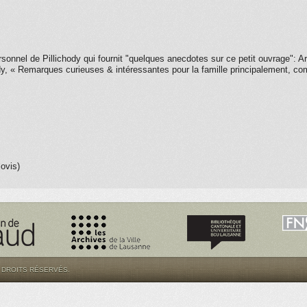
ersonnel de Pillichody qui fournit "quelques anecdotes sur ce petit ouvrage": A
y, « Remarques curieuses & intéressantes pour la famille principalement, c
lovis)
S DROITS RÉSERVÉS.