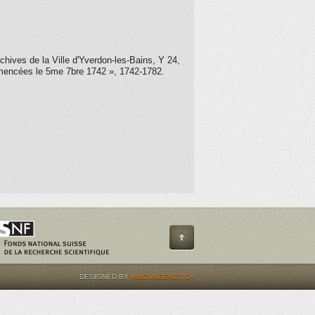
rchives de la Ville d'Yverdon-les-Bains, Y 24,
omencées le 5
me
7
bre
1742 », 1742-1782.
DESIGNED BY
INNOVAGENCY.CH