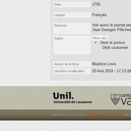
1756
Date
Français
Langue
Voir aussi le journal p
Résumé
Jean Georges Pillichod
Mots-clés:
Sujets
Droit et justice
Droit coutumier
Béatrice Lovis
Auteur de la fiche
20 Aoû 2018 - 17:13 (b
Dernière modification
COPYRIGHT 2013-2026 ©
LUMIÈRES.LAUSANNE
. TOU