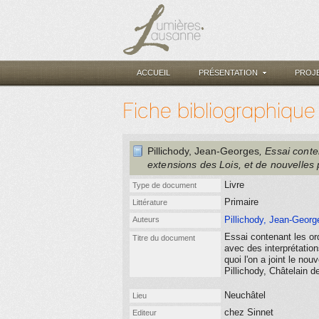
ACCUEIL
PRÉSENTATION
PROJ
Fiche bibliographique
Pillichody, Jean-Georges
, Essai cont
extensions des Lois, et de nouvelles
Livre
Type de document
Primaire
Littérature
Pillichody, Jean-Georg
Auteurs
Essai contenant les or
Titre du document
avec des interprétatio
quoi l'on a joint le n
Pillichody, Châtelain 
Neuchâtel
Lieu
chez Sinnet
Editeur