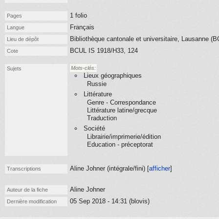
1 folio
Pages
Français
Langue
Bibliothèque cantonale et universitaire, Lausanne (
Lieu de dépôt
BCUL IS 1918/H33, 124
Cote
Mots-clés:
Sujets
Lieux géographiques
Russie
Littérature
Genre - Correspondance
Littérature latine/grecque
Traduction
Société
Librairie/imprimerie/édition
Education - préceptorat
Aline Johner (
intégrale/fini
) [
afficher
]
Transcriptions
Aline Johner
Auteur de la fiche
05 Sep 2018 - 14:31 (blovis)
Dernière modification