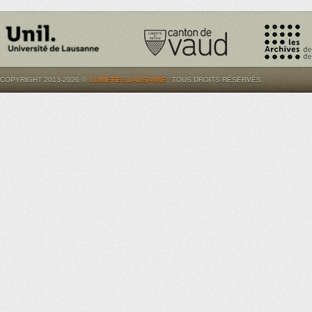
COPYRIGHT 2013-2026 ©
LUMIÈRES.LAUSANNE
. TOUS DROITS RÉSERVÉS.