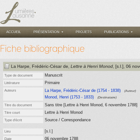
ACCUEIL
PRÉSENTATION
PROJETS
PUBLICATIONS
Fiche bibliographique
La Harpe, Frédéric-César de
,
Lettre à Henri Monod
, [s.l.]
, 06 no
Manuscrit
Type de document
Primaire
Littérature
La Harpe, Frédéric-César de (1754 - 1838)
Auteurs
(Auteur)
Monod, Henri (1753 - 1833)
(Destinataire)
Sans titre [Lettre à Henri Monod, 6 novembre 1788]
Titre du document
Lettre à Henri Monod
Titre court
Source / Correspondance
Type d'écrit
[s.l.]
Lieu
06 novembre 1788
Date