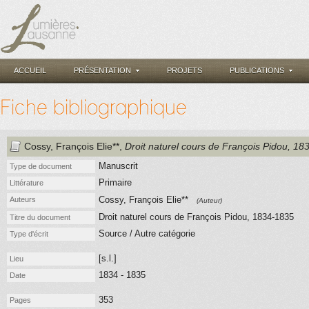
ACCUEIL
PRÉSENTATION
PROJETS
PUBLICATIONS
Fiche bibliographique
Cossy, François Elie**
,
Droit naturel cours de François Pidou, 1
Manuscrit
Type de document
Primaire
Littérature
Cossy, François Elie**
Auteurs
(Auteur)
Droit naturel cours de François Pidou, 1834-1835
Titre du document
Source / Autre catégorie
Type d'écrit
[s.l.]
Lieu
1834 - 1835
Date
353
Pages