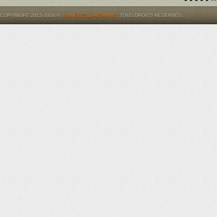
COPYRIGHT 2013-2026 ©
LUMIÈRES.LAUSANNE
. TOUS DROITS RÉSERVÉS.