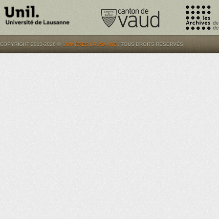
COPYRIGHT 2013-2026 ©
LUMIÈRES.LAUSANNE
. TOUS DROITS RÉSERVÉS.