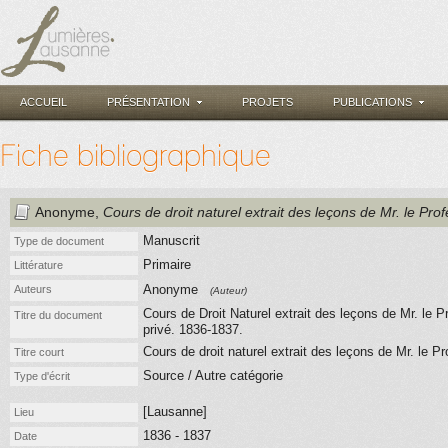
ACCUEIL
PRÉSENTATION
PROJETS
PUBLICATIONS
Fiche bibliographique
Anonyme
,
Cours de droit naturel extrait des leçons de Mr. le Prof
Manuscrit
Type de document
Primaire
Littérature
Anonyme
Auteurs
(Auteur)
Cours de Droit Naturel extrait des leçons de Mr. le P
Titre du document
privé. 1836-1837.
Cours de droit naturel extrait des leçons de Mr. le Pr
Titre court
Source / Autre catégorie
Type d'écrit
[Lausanne]
Lieu
1836 - 1837
Date