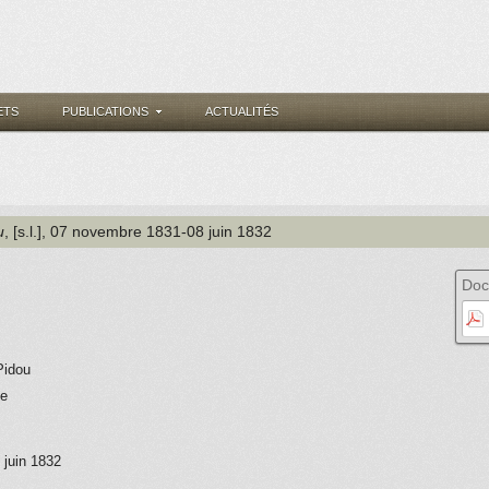
ETS
PUBLICATIONS
ACTUALITÉS
u
, [s.l.]
, 07 novembre 1831-08 juin 1832
Doc
Pidou
ie
 juin 1832