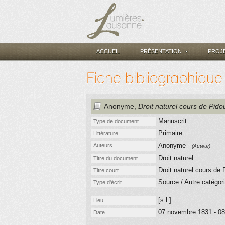
ACCUEIL
PRÉSENTATION
PROJ
Fiche bibliographique
Anonyme
,
Droit naturel cours de Pido
Manuscrit
Type de document
Primaire
Littérature
Anonyme
Auteurs
(Auteur)
Droit naturel
Titre du document
Droit naturel cours de 
Titre court
Source / Autre catégor
Type d'écrit
[s.l.]
Lieu
07 novembre 1831 - 08
Date