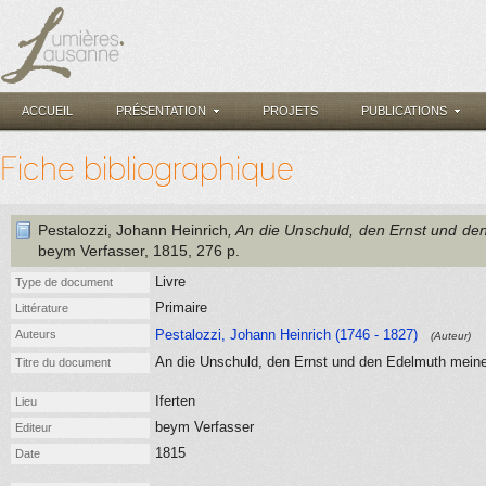
ACCUEIL
PRÉSENTATION
PROJETS
PUBLICATIONS
Fiche bibliographique
Pestalozzi, Johann Heinrich
, An die Unschuld, den Ernst und de
beym Verfasser
, 1815
, 276 p.
Livre
Type de document
Primaire
Littérature
Pestalozzi, Johann Heinrich (1746 - 1827)
Auteurs
(Auteur)
An die Unschuld, den Ernst und den Edelmuth meines
Titre du document
Iferten
Lieu
beym Verfasser
Editeur
1815
Date