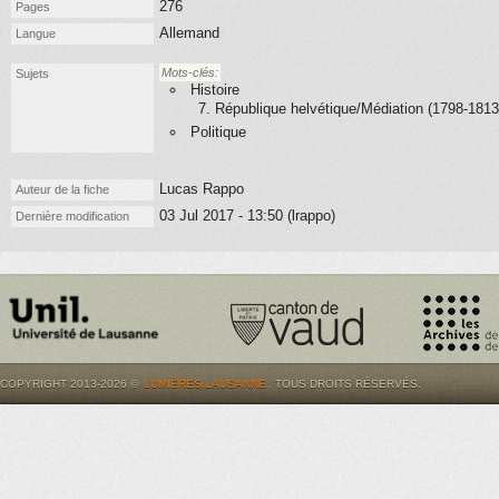
276
Pages
Allemand
Langue
Mots-clés:
Sujets
Histoire
7. République helvétique/Médiation (1798-1813
Politique
Lucas Rappo
Auteur de la fiche
03 Jul 2017 - 13:50 (lrappo)
Dernière modification
COPYRIGHT 2013-2026 ©
LUMIÈRES.LAUSANNE
. TOUS DROITS RÉSERVÉS.