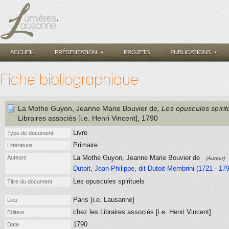
ACCUEIL
PRÉSENTATION
PROJETS
PUBLICATIONS
Fiche bibliographique
La Mothe Guyon, Jeanne Marie Bouvier de
, Les opuscules spirit
Libraires associés [i.e. Henri Vincent]
, 1790
Livre
Type de document
Primaire
Littérature
La Mothe Guyon, Jeanne Marie Bouvier de
Auteurs
(Auteur)
Dutoit, Jean-Philippe, dit Dutoit-Membrini (1721 - 17
Les opuscules spirituels
Titre du document
Paris [i.e. Lausanne]
Lieu
chez les Libraires associés [i.e. Henri Vincent]
Editeur
1790
Date