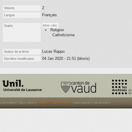
2
Volume
Français
Langue
Mots-clés:
Sujets
Religion
Catholicisme
Lucas Rappo
Auteur de la fiche
04 Jan 2020 - 21:51 (blovis)
Dernière modification
COPYRIGHT 2013-2026 ©
LUMIÈRES.LAUSANNE
. TOUS DROITS RÉSERVÉS.