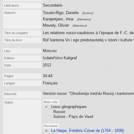
Secondaire
Littérature
Tosato-Rigo, Danièle
Auteurs
(Auteur)
Karapetjanc, Irina
(Directeur)
Meuwly, Olivier
(Directeur)
Les relations russo-vaudoises à l’époque de F.-C. d
Titre du chapitre
Rol' kantona Vo i ego predstavitelej v istorii i kultur
Titre du livre
Moscou
Lieu
Izdatel'stvo Kaligraf
Editeur
2012
Date
34-44
Pages
Français
Langue
Version russe: "Otnošenija meždu Rossij i kantonom V
Résumé
Mots-clés:
Sujets
Lieux géographiques
Russie
Suisse - Pays de Vaud
Personne:
La Harpe, Frédéric-César de (1754 - 1838)