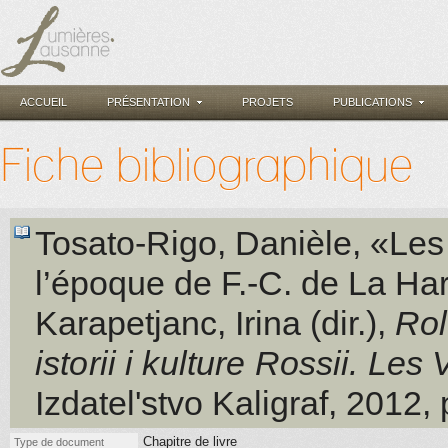
ACCUEIL
PRÉSENTATION
PROJETS
PUBLICATIONS
Fiche bibliographique
Tosato-Rigo, Danièle
, «Les
l’époque de F.-C. de La Ha
Karapetjanc, Irina (dir.)
,
Rol
istorii i kulture Rossii. Les
Izdatel'stvo Kaligraf
, 2012
,
Chapitre de livre
Type de document