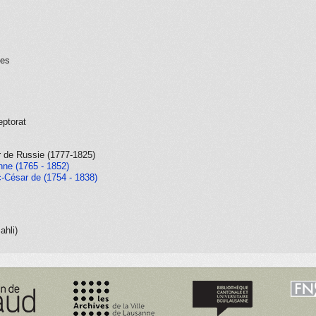
ues
eptorat
ar de Russie (1777-1825)
ne (1765 - 1852)
c-César de (1754 - 1838)
ahli)