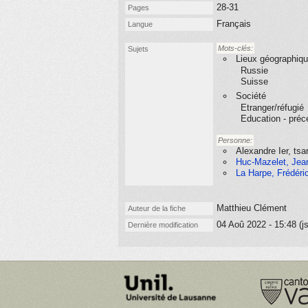
28-31
Pages
Français
Langue
Mots-clés:
Sujets
Lieux géographiq
Russie
Suisse
Société
Etranger/réfugié
Education - préc
Personne:
Alexandre Ier, ts
Huc-Mazelet, Jean
La Harpe, Frédéri
Matthieu Clément
Auteur de la fiche
04 Aoû 2022 - 15:48 (js
Dernière modification