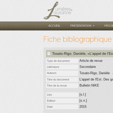
ACCUEIL
PRÉSENTATION
PROJ
Fiche bibliographique
Tosato-Rigo, Danièle
, «L'appel de l'
Article de revue
Type de document
Secondaire
Littérature
Tosato-Rigo, Danièle
Auteurs
L'appel de l'Est. Des 
Titre du document
Bulletin NIKE
Titre de la revue
[s.l.]
Lieu
[s.n.]
Editeur
2015
Date