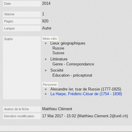
2014
Date
1
Volume
920
Pages
Autre
Langue
Mots-clés:
Sujets
Lieux géographiques
Russie
Suisse
Littérature
Genre - Correspondance
Société
Education - préceptorat
Personne:
Alexandre Ier, tsar de Russie (1777-1825)
La Harpe, Frédéric-César de (1754 - 1838)
Matthieu Clément
Auteur de la fiche
17 Mai 2017 - 15:02 (Matthieu.Clement.2@unil.ch)
Dernière modification