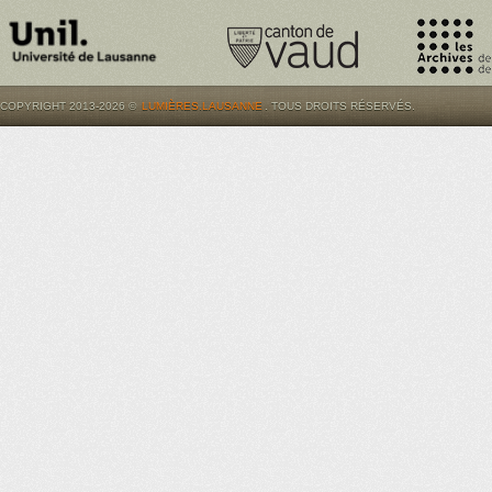
COPYRIGHT 2013-2026 ©
LUMIÈRES.LAUSANNE
. TOUS DROITS RÉSERVÉS.