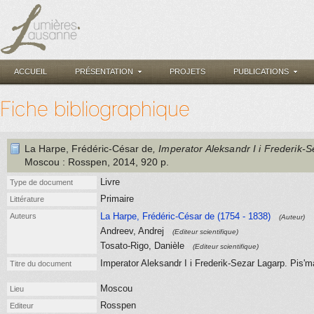
ACCUEIL
PRÉSENTATION
PROJETS
PUBLICATIONS
Fiche bibliographique
La Harpe, Frédéric-César de
, Imperator Aleksandr I i Frederik-
Moscou
: Rosspen
, 2014
, 920 p.
Livre
Type de document
Primaire
Littérature
La Harpe, Frédéric-César de (1754 - 1838)
Auteurs
(Auteur)
Andreev, Andrej
(Editeur scientifique)
Tosato-Rigo, Danièle
(Editeur scientifique)
Imperator Aleksandr I i Frederik-Sezar Lagarp. Pis'
Titre du document
Moscou
Lieu
Rosspen
Editeur