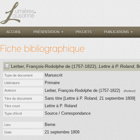
ACCUEIL
PRÉSENTATION
PROJETS
PUBLICATIONS
Fiche bibliographique
Lerber, François-Rodolphe de (1757-1822)
,
Lettre à P. Roland
, 
Manuscrit
Type de document
Primaire
Littérature
Lerber, François-Rodolphe de (1757-1822)
Auteurs
(Auteur)
Sans titre [Lettre à P. Roland, 21 septembre 1809]
Titre du document
Lettre à P. Roland
Titre court
Source / Correspondance
Type d'écrit
Berne
Lieu
21 septembre 1809
Date