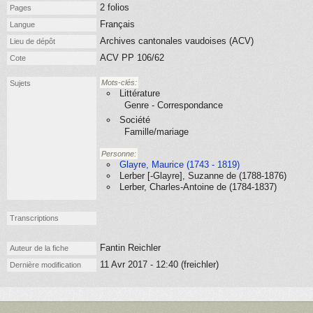
2 folios
Pages
Français
Langue
Archives cantonales vaudoises (ACV)
Lieu de dépôt
ACV PP 106/62
Cote
Mots-clés:
Sujets
Littérature
Genre - Correspondance
Société
Famille/mariage
Personne:
Glayre, Maurice (1743 - 1819)
Lerber [-Glayre], Suzanne de (1788-1876)
Lerber, Charles-Antoine de (1784-1837)
Transcriptions
Fantin Reichler
Auteur de la fiche
11 Avr 2017 - 12:40 (freichler)
Dernière modification