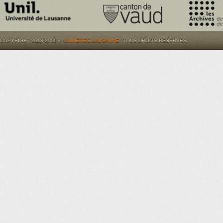
COPYRIGHT 2013-2026 ©
LUMIÈRES.LAUSANNE
. TOUS DROITS RÉSERVÉS.