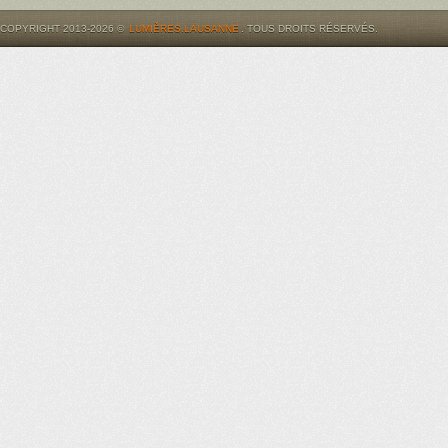
COPYRIGHT 2013-2026 ©
LUMIÈRES.LAUSANNE
. TOUS DROITS RÉSERVÉS.