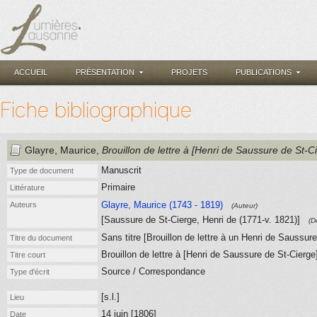
ACCUEIL
PRÉSENTATION
PROJETS
PUBLICATIONS
Fiche bibliographique
Glayre, Maurice
,
Brouillon de lettre à [Henri de Saussure de St-C
Manuscrit
Type de document
Primaire
Littérature
Glayre, Maurice (1743 - 1819)
Auteurs
(Auteur)
[Saussure de St-Cierge, Henri de (1771-v. 1821)]
(D
Sans titre [Brouillon de lettre à un Henri de Saussure
Titre du document
Brouillon de lettre à [Henri de Saussure de St-Cierge
Titre court
Source / Correspondance
Type d'écrit
[s.l.]
Lieu
14 juin [1806]
Date