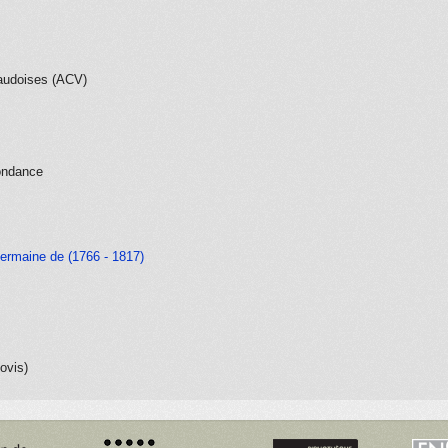
audoises (ACV)
ondance
Germaine de (1766 - 1817)
ovis)