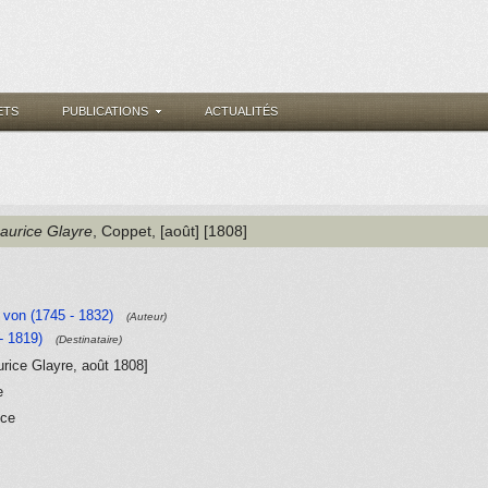
ETS
PUBLICATIONS
ACTUALITÉS
Maurice Glayre
, Coppet
, [août] [1808]
 von (1745 - 1832)
(Auteur)
- 1819)
(Destinataire)
urice Glayre, août 1808]
e
nce