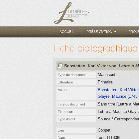
ACCUEIL
PRÉSENTATION
PROJ
Fiche bibliographique
Bonstetten, Karl Viktor von
,
Lettre à 
Manuscrit
Type de document
Primaire
Littérature
Bonstetten, Karl Viktor
Auteurs
Glayre, Maurice (1743 
Sans titre [Lettre à Ma
Titre du document
Lettre à Maurice Glayr
Titre court
Source / Corresponda
Type d'écrit
Coppet
Lieu
[août] [1808]
Date