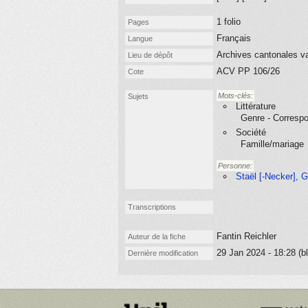
1 folio
Pages
Français
Langue
Archives cantonales v
Lieu de dépôt
ACV PP 106/26
Cote
Mots-clés:
Sujets
Littérature
Genre - Corresp
Société
Famille/mariage
Personne:
Staël [-Necker], 
Transcriptions
Fantin Reichler
Auteur de la fiche
29 Jan 2024 - 18:28 (bl
Dernière modification