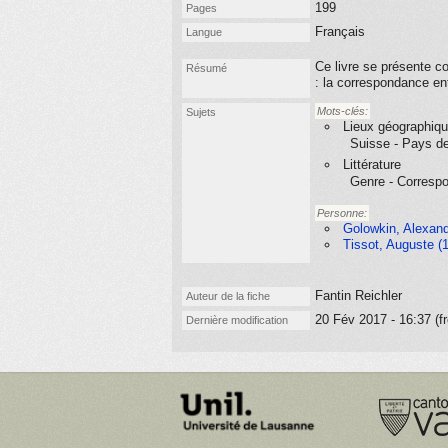
199
Pages
Français
Langue
Ce livre se présente c
Résumé
: la correspondance ent
Mots-clés:
Sujets
Lieux géographiq
Suisse - Pays d
Littérature
Genre - Corresp
Personne:
Golowkin, Alexand
Tissot, Auguste (
Fantin Reichler
Auteur de la fiche
20 Fév 2017 - 16:37 (fr
Dernière modification