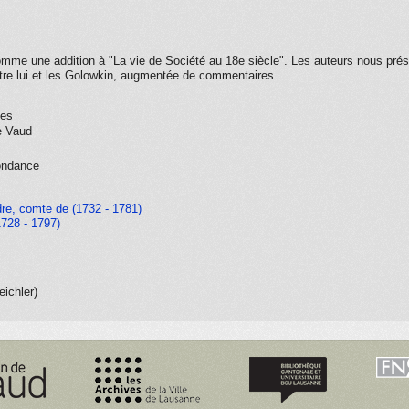
omme une addition à "La vie de Société au 18e siècle".
Les auteurs nous prés
re lui et les
Golowkin
, augmentée de commentaires.
ues
e Vaud
ondance
re, comte de (1732 - 1781)
1728 - 1797)
eichler)