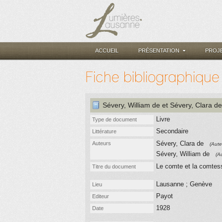
ACCUEIL
PRÉSENTATION
PROJ
Fiche bibliographique
Sévery, William de
et Sévery, Clara de
Livre
Type de document
Secondaire
Littérature
Sévery, Clara de
Auteurs
(Aute
Sévery, William de
(A
Le comte et la comtes
Titre du document
Lausanne ; Genève
Lieu
Payot
Editeur
1928
Date