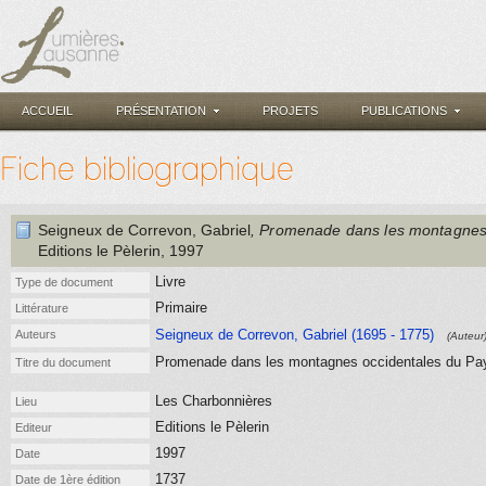
ACCUEIL
PRÉSENTATION
PROJETS
PUBLICATIONS
Fiche bibliographique
Seigneux de Correvon, Gabriel
, Promenade dans les montagnes oc
Editions le Pèlerin
, 1997
Livre
Type de document
Primaire
Littérature
Seigneux de Correvon, Gabriel (1695 - 1775)
Auteurs
(Auteur
Promenade dans les montagnes occidentales du Pays d
Titre du document
Les Charbonnières
Lieu
Editions le Pèlerin
Editeur
1997
Date
1737
Date de 1ère édition