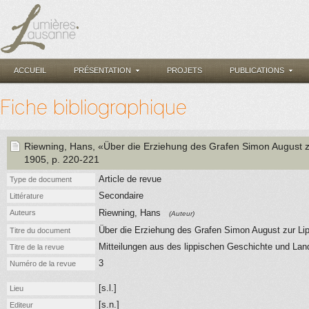
ACCUEIL
PRÉSENTATION
PROJETS
PUBLICATIONS
Fiche bibliographique
Riewning, Hans
, «Über die Erziehung des Grafen Simon August 
1905
, p. 220-221
Article de revue
Type de document
Secondaire
Littérature
Riewning, Hans
Auteurs
(Auteur)
Über die Erziehung des Grafen Simon August zur Li
Titre du document
Mitteilungen aus des lippischen Geschichte und La
Titre de la revue
3
Numéro de la revue
[s.l.]
Lieu
[s.n.]
Editeur