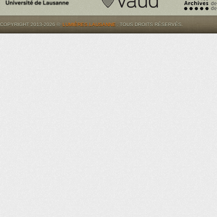
COPYRIGHT 2013-2026 ©
LUMIÈRES.LAUSANNE
. TOUS DROITS RÉSERVÉS.