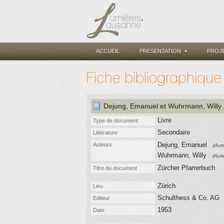
ACCUEIL
PRÉSENTATION
PROJ
Fiche bibliographique
Dejung, Emanuel
et Wuhrmann, Willy
Livre
Type de document
Secondaire
Littérature
Dejung, Emanuel
Auteurs
(Aut
Wuhrmann, Willy
(Aut
Zürcher Pfarrerbuch
Titre du document
Zürich
Lieu
Schulthess & Co. AG
Editeur
1953
Date