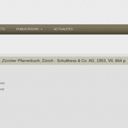
ETS
PUBLICATIONS
ACTUALITÉS
, Zürcher Pfarrerbuch
, Zürich
: Schulthess & Co. AG
, 1953
, VII, 664 p.
eur)
eur)