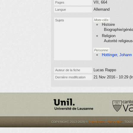
VII, 664
Pages
Allemand
Langue
Mots-clés:
Sujets
Histoire
Biographie/généa
Religion
Autorité religieu
Personne:
Hottinger, Johann
Lucas Rappo
Auteur de la fiche
21 Nov 2016 - 10:29 (l
Dernière modification
COPYRIGHT 2013-2026 ©
LUMIÈRES.LAUSANNE
. TOU