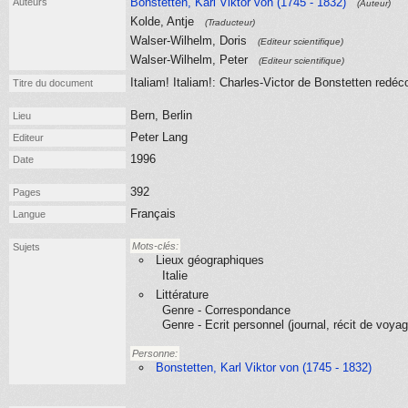
Bonstetten, Karl Viktor von (1745 - 1832)
Auteurs
(Auteur)
Kolde, Antje
(Traducteur)
Walser-Wilhelm, Doris
(Editeur scientifique)
Walser-Wilhelm, Peter
(Editeur scientifique)
Italiam! Italiam!: Charles-Victor de Bonstetten redéc
Titre du document
Bern, Berlin
Lieu
Peter Lang
Editeur
1996
Date
392
Pages
Français
Langue
Mots-clés:
Sujets
Lieux géographiques
Italie
Littérature
Genre - Correspondance
Genre - Ecrit personnel (journal, récit de voyag
Personne:
Bonstetten, Karl Viktor von (1745 - 1832)