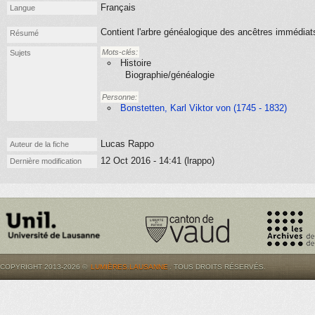
Français
Langue
Contient l'arbre généalogique des ancêtres immédia
Résumé
Mots-clés:
Sujets
Histoire
Biographie/généalogie
Personne:
Bonstetten, Karl Viktor von (1745 - 1832)
Lucas Rappo
Auteur de la fiche
12 Oct 2016 - 14:41 (lrappo)
Dernière modification
COPYRIGHT 2013-2026 ©
LUMIÈRES.LAUSANNE
. TOUS DROITS RÉSERVÉS.