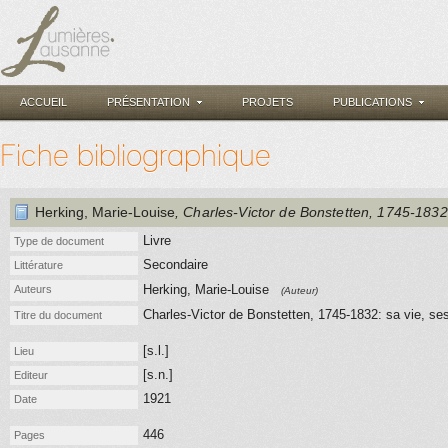
ACCUEIL
PRÉSENTATION
PROJETS
PUBLICATIONS
Fiche bibliographique
Herking, Marie-Louise
, Charles-Victor de Bonstetten, 1745-1832
Livre
Type de document
Secondaire
Littérature
Herking, Marie-Louise
Auteurs
(Auteur)
Charles-Victor de Bonstetten, 1745-1832: sa vie, se
Titre du document
[s.l.]
Lieu
[s.n.]
Editeur
1921
Date
446
Pages