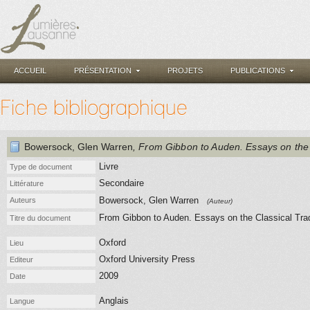
ACCUEIL
PRÉSENTATION
PROJETS
PUBLICATIONS
Fiche bibliographique
Bowersock, Glen Warren
, From Gibbon to Auden. Essays on the 
Livre
Type de document
Secondaire
Littérature
Bowersock, Glen Warren
Auteurs
(Auteur)
From Gibbon to Auden. Essays on the Classical Trad
Titre du document
Oxford
Lieu
Oxford University Press
Editeur
2009
Date
Anglais
Langue