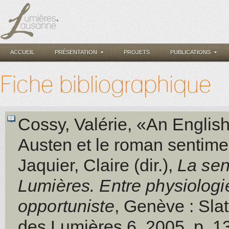
ACCUEIL
PRÉSENTATION
PROJETS
PUBLICATIONS
Fiche bibliographique
Cossy, Valérie
, «An Englis
Austen et le roman sentim
Jaquier, Claire (dir.)
,
La sen
Lumières. Entre physiologie
opportuniste
, Genève
: Sla
des Lumières 6
, 2005
, p. 