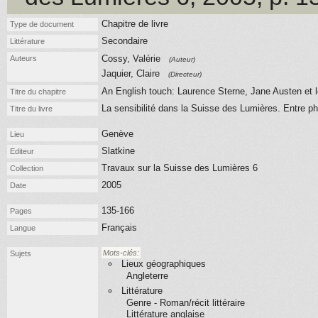
Chapitre de livre
Type de document
Secondaire
Littérature
Cossy, Valérie
Auteurs
(Auteur)
Jaquier, Claire
(Directeur)
An English touch: Laurence Sterne, Jane Austen et
Titre du chapitre
La sensibilité dans la Suisse des Lumières. Entre ph
Titre du livre
Genève
Lieu
Slatkine
Editeur
Travaux sur la Suisse des Lumières 6
Collection
2005
Date
135-166
Pages
Français
Langue
Mots-clés:
Sujets
Lieux géographiques
Angleterre
Littérature
Genre - Roman/récit littéraire
Littérature anglaise