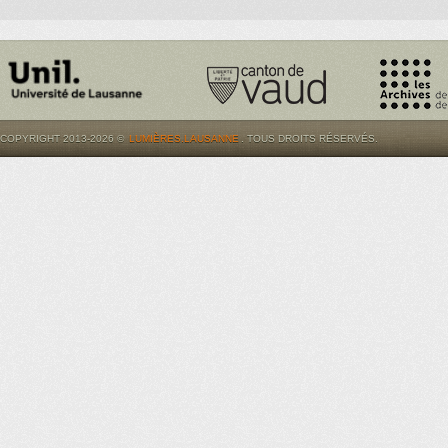
COPYRIGHT 2013-2026 ©
LUMIÈRES.LAUSANNE
. TOUS DROITS RÉSERVÉS.