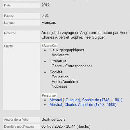
2012
Date
9-31
Pages
Français
Langue
Au sujet du voyage en Angleterre effectué par Henri e
Résumé
Charles Albert et Sophie, née Guiguer.
Mots-clés:
Sujets
Lieux géographiques
Angleterre
Littérature
Genre - Correspondance
Société
Education
Ecole/Académie
Noblesse
Personne:
Mestral [-Guiguer], Sophie de (1748 - 1801)
Mestral, Charles Albert de (1740 - 1809)
Béatrice Lovis
Auteur de la fiche
05 Nov 2025 - 10:44 (rbuchs)
Dernière modification