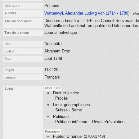
Primaire
Littérature
Wattenwyl, Alexander Ludwig von (1714 - 1780)
Auteurs
(Aut
Discours adressé à LL. EE. du Conseil Souverain de 
Titre du document
Watteville de Landshut, en qualité de Défenseur des 
Journal helvétique
Titre de la revue
Neuchâtel
Lieu
Abraham Droz
Editeur
août 1749
Date
118-129
Pages
Français
Langue
Mots-clés:
Sujets
Droit et justice
Procès
Lieux géographiques
Suisse - Berne
Politique
Politique intérieure - Révolte/révolution
Personne:
Fueter, Emanuel (1703-1749)