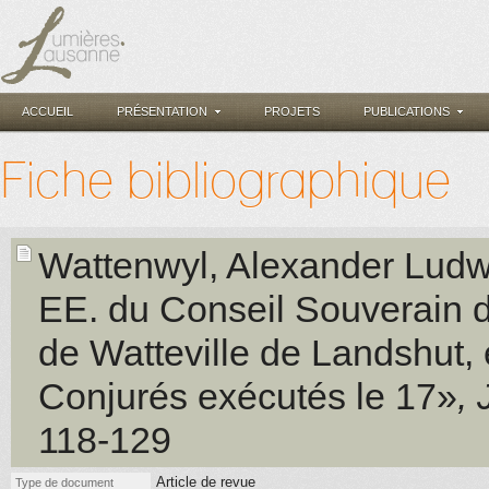
ACCUEIL
PRÉSENTATION
PROJETS
PUBLICATIONS
Fiche bibliographique
Wattenwyl, Alexander Ludw
EE. du Conseil Souverain de
de Watteville de Landshut, 
Conjurés exécutés le 17»
,
118-129
Article de revue
Type de document