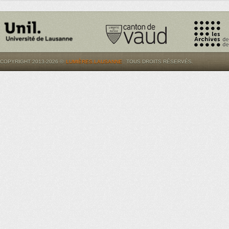
COPYRIGHT 2013-2026 ©
LUMIÈRES.LAUSANNE
. TOUS DROITS RÉSERVÉS.