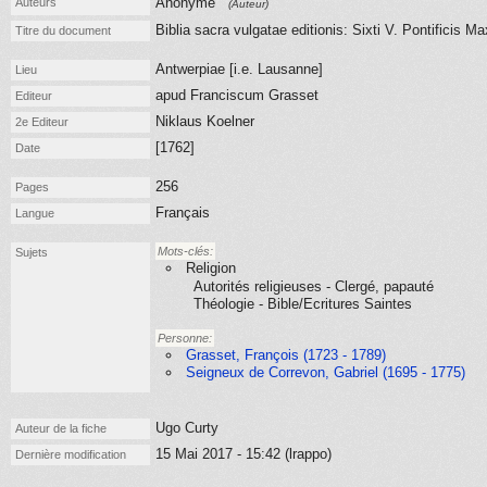
Anonyme
Auteurs
(Auteur)
Biblia sacra vulgatae editionis: Sixti V. Pontificis M
Titre du document
Antwerpiae [i.e. Lausanne]
Lieu
apud Franciscum Grasset
Editeur
Niklaus Koelner
2e Editeur
[1762]
Date
256
Pages
Français
Langue
Mots-clés:
Sujets
Religion
Autorités religieuses - Clergé, papauté
Théologie - Bible/Ecritures Saintes
Personne:
Grasset, François (1723 - 1789)
Seigneux de Correvon, Gabriel (1695 - 1775)
Ugo Curty
Auteur de la fiche
15 Mai 2017 - 15:42 (lrappo)
Dernière modification