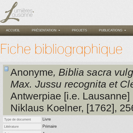
ACCUEIL
PRÉSENTATION
PROJETS
PUBLICATIONS
Fiche bibliographique
Anonyme
, Biblia sacra vulg
Max. Jussu recognita et Cle
Antwerpiae [i.e. Lausanne]
Niklaus Koelner
, [1762]
, 25
Livre
Type de document
Primaire
Littérature