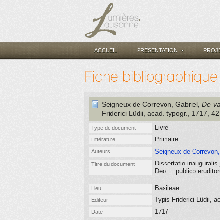
ACCUEIL
PRÉSENTATION
PROJ
Fiche bibliographique
Seigneux de Correvon, Gabriel
, De v
Friderici Lüdii, acad. typogr.
, 1717
, 42
Livre
Type de document
Primaire
Littérature
Seigneux de Correvon, 
Auteurs
Dissertatio inaugurali
Titre du document
Deo ... publico erudit
Basileae
Lieu
Typis Friderici Lüdii, a
Editeur
1717
Date