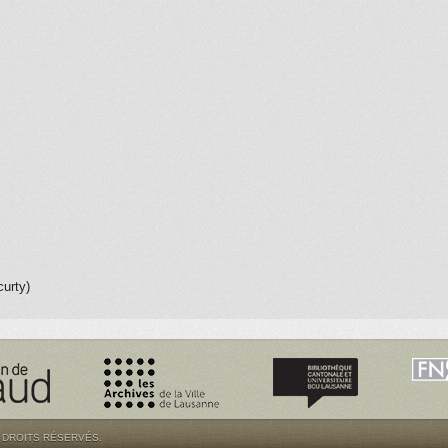
curty)
S DROITS RÉSERVÉS.