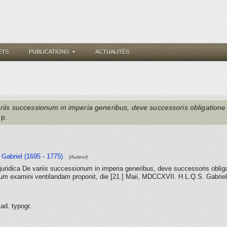
ETS
PUBLICATIONS
ACTUALITÉS
ariis successionum in imperia generibus, deve successoris obligatione
 p.
Gabriel (1695 - 1775)
(Auteur)
s juridica De variis successionum in imperia generibus, deve successoris obli
orum examini ventilandam proponit, die [21.] Maii, MDCCXVII. H.L.Q.S. Gabri
cad. typogr.