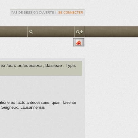
PAS DE SESSION OUVERTE |
SE CONNECTER
 ex facto antecessoris
, Basileae
: Typis
gatione ex facto antecessoris: quam favente
el Seigneux, Lausannensis