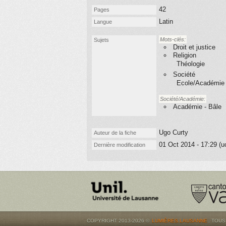
42
Pages
Latin
Langue
Mots-clés:
Sujets
Droit et justice
Religion
Théologie
Société
Ecole/Académie
Société/Académie:
Académie - Bâle
Ugo Curty
Auteur de la fiche
01 Oct 2014 - 17:29 (u
Dernière modification
COPYRIGHT 2013-2026 ©
LUMIÈRES.LAUSANNE
. TOU