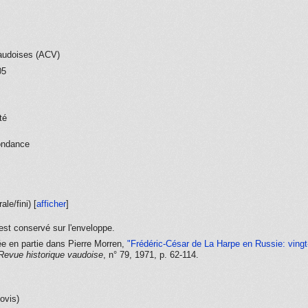
audoises (ACV)
05
té
ondance
rale/fini
) [
afficher
]
st conservé sur l'enveloppe.
iée en partie dans Pierre Morren,
"Frédéric-César de La Harpe en Russie: vingt
Revue historique vaudoise
, n° 79, 1971, p. 62-114.
ovis)