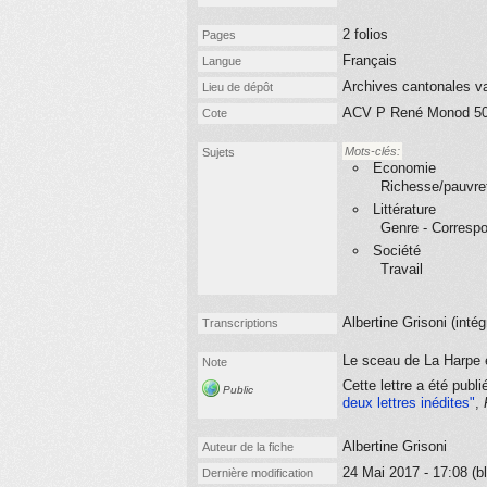
2 folios
Pages
Français
Langue
Archives cantonales v
Lieu de dépôt
ACV P René Monod 5
Cote
Mots-clés:
Sujets
Economie
Richesse/pauvre
Littérature
Genre - Corresp
Société
Travail
Albertine Grisoni (
intég
Transcriptions
Le sceau de La Harpe e
Note
Cette lettre a été publ
Public
deux lettres inédites"
,
Albertine Grisoni
Auteur de la fiche
24 Mai 2017 - 17:08 (bl
Dernière modification