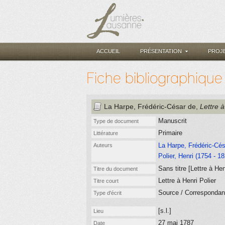
ACCUEIL
PRÉSENTATION
PROJ
Fiche bibliographique
La Harpe, Frédéric-César de
,
Lettre à
Manuscrit
Type de document
Primaire
Littérature
La Harpe, Frédéric-Cés
Auteurs
Polier, Henri (1754 - 1
Sans titre [Lettre à He
Titre du document
Lettre à Henri Polier
Titre court
Source / Corresponda
Type d'écrit
[s.l.]
Lieu
27 mai 1787
Date