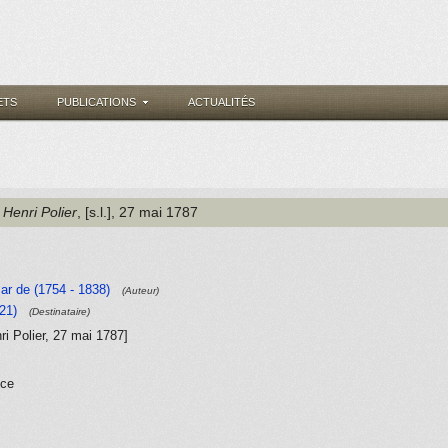
ETS
PUBLICATIONS
ACTUALITÉS
 Henri Polier
, [s.l.]
, 27 mai 1787
ar de (1754 - 1838)
(Auteur)
821)
(Destinataire)
nri Polier, 27 mai 1787]
nce