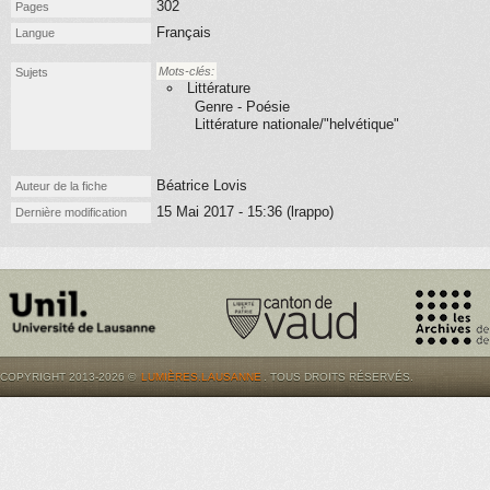
302
Pages
Français
Langue
Mots-clés:
Sujets
Littérature
Genre - Poésie
Littérature nationale/"helvétique"
Béatrice Lovis
Auteur de la fiche
15 Mai 2017 - 15:36 (lrappo)
Dernière modification
COPYRIGHT 2013-2026 ©
LUMIÈRES.LAUSANNE
. TOUS DROITS RÉSERVÉS.