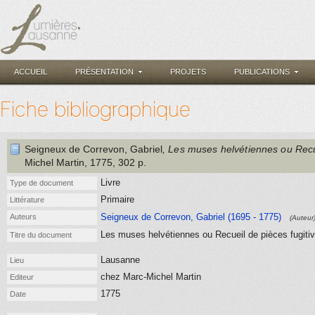
ACCUEIL
PRÉSENTATION
PROJETS
PUBLICATIONS
Fiche bibliographique
Seigneux de Correvon, Gabriel
, Les muses helvétiennes ou Recue
Michel Martin
, 1775
, 302 p.
Livre
Type de document
Primaire
Littérature
Seigneux de Correvon, Gabriel (1695 - 1775)
Auteurs
(Auteur
Les muses helvétiennes ou Recueil de pièces fugitive
Titre du document
Lausanne
Lieu
chez Marc-Michel Martin
Editeur
1775
Date