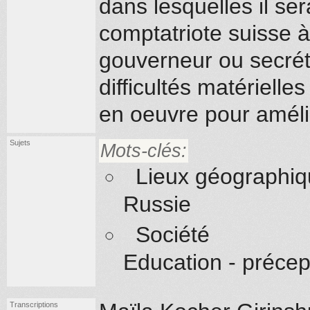
dans lesquelles il ser
comptatriote suisse 
gouverneur ou secrétai
difficultés matérielle
en oeuvre pour amélio
Sujets
Mots-clés:
Lieux géographi
Russie
Société
Education - précep
Transcriptions