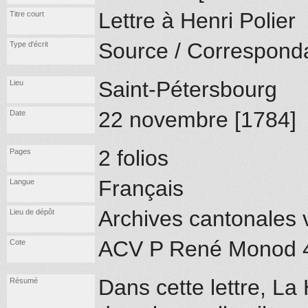
Lettre à Henri Polier
Titre court
Source / Correspond
Type d'écrit
Saint-Pétersbourg
Lieu
22 novembre [1784]
Date
2 folios
Pages
Français
Langue
Archives cantonales
Lieu de dépôt
ACV P René Monod 
Cote
Dans cette lettre, La
Résumé