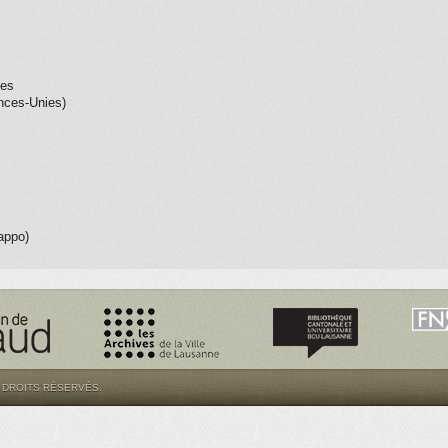
ues
nces-Unies)
rappo)
S DROITS RÉSERVÉS.