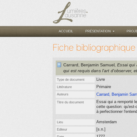
ACCUEIL
PRÉSENTATION
PROJ
Fiche bibliographique
Carrard, Benjamin Samuel
, Essai qui
qui est requis dans l'art d'observer, 
Livre
Type de document
Primaire
Littérature
Carrard, Benjamin Sam
Auteurs
Essai qui a remporté l
Titre du document
cette question: qu'est-c
à perfectionner l'ente
Amsterdam
Lieu
[s.n.]
Editeur
1777
Date