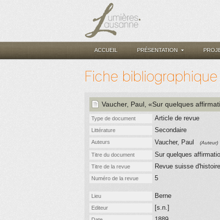
ACCUEIL
PRÉSENTATION
PROJ
Fiche bibliographique
Vaucher, Paul
, «Sur quelques affirma
Article de revue
Type de document
Secondaire
Littérature
Vaucher, Paul
Auteurs
(Auteur)
Sur quelques affirmati
Titre du document
Revue suisse d'histoir
Titre de la revue
5
Numéro de la revue
Berne
Lieu
[s.n.]
Editeur
1889
Date