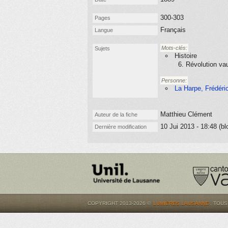
300-303
Pages
Français
Langue
Mots-clés:
Sujets
Histoire
6. Révolution va
Personne:
La Harpe, Frédéri
Matthieu Clément
Auteur de la fiche
10 Jui 2013 - 18:48 (bl
Dernière modification
COPYRIGHT 2013-2026 ©
LUMIÈRES.LAUSANNE
. TOU