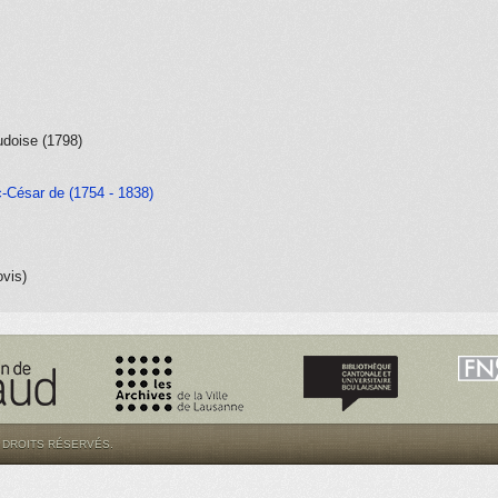
udoise (1798)
c-César de (1754 - 1838)
ovis)
S DROITS RÉSERVÉS.