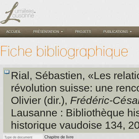
ACCUEIL
PRÉSENTATION
PROJETS
PUBLICATIONS
Fiche bibliographique
Rial, Sébastien
, «Les relat
révolution suisse: une ren
Olivier (dir.)
,
Frédéric-Césa
Lausanne
: Bibliothèque hi
historique vaudoise 134
, 2
Chapitre de livre
Type de document