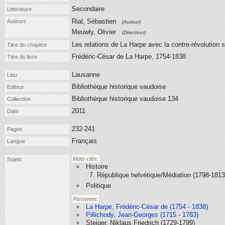
Secondaire
Littérature
Rial, Sébastien
Auteurs
(Auteur)
Meuwly, Olivier
(Directeur)
Les relations de La Harpe avec la contre-révolution 
Titre du chapitre
Frédéric-César de La Harpe, 1754-1838
Titre du livre
Lausanne
Lieu
Bibliothèque historique vaudoise
Editeur
Bibliothèque historique vaudoise 134
Collection
2011
Date
232-241
Pages
Français
Langue
Mots-clés:
Sujets
Histoire
7. République helvétique/Médiation (1798-1813
Politique
Personne:
La Harpe, Frédéric-César de (1754 - 1838)
Pillichody, Jean-Georges (1715 - 1783)
Steiger, Niklaus Friedrich (1729-1799)