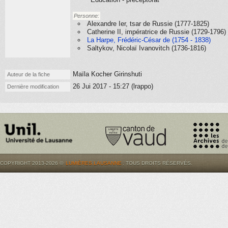
Personne:
Alexandre Ier, tsar de Russie (1777-1825)
Catherine II, impératrice de Russie (1729-1796)
La Harpe, Frédéric-César de (1754 - 1838)
Saltykov, Nicolaï Ivanovitch (1736-1816)
Maïla Kocher Girinshuti
Auteur de la fiche
26 Jui 2017 - 15:27 (lrappo)
Dernière modification
COPYRIGHT 2013-2026 ©
LUMIÈRES.LAUSANNE
. TOUS DROITS RÉSERVÉS.