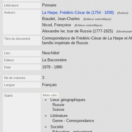
Primaire
Littérature
La Harpe, Frédéric-César de (1754 - 1838)
Auteurs
(Auteur)
Biaudet, Jean-Charles
(Editeur scientifique)
Nicod, Françoise
(Editeur scientifique)
Alexandre Ier, tsar de Russie (1777-1825)
(Destinatair
Correspondance de Frédéric-César de La Harpe et Al
Titre du document
famille impériale de Russie
Neuchâtel
Lieu
La Baconnière
Editeur
1978 - 1980
Date
3
Nb de volumes
Français
Langue
Mots-clés:
Sujets
Lieux géographiques
Russie
Suisse
Littérature
Genre - Correspondance
Société
Education - préceptorat