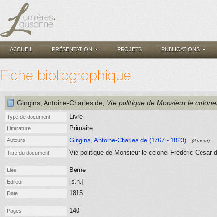
ACCUEIL
PRÉSENTATION
PROJETS
PUBLICATIONS
Fiche bibliographique
Gingins, Antoine-Charles de
, Vie politique de Monsieur le colon
Livre
Type de document
Primaire
Littérature
Gingins, Antoine-Charles de (1767 - 1823)
Auteurs
(Auteur)
Vie politique de Monsieur le colonel Frédéric César 
Titre du document
Berne
Lieu
[s.n.]
Editeur
1815
Date
140
Pages