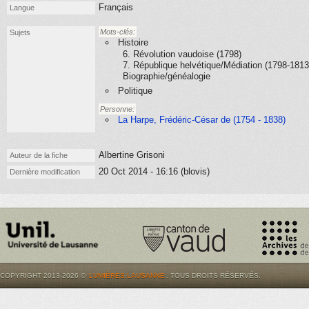
Français
Langue
Mots-clés:
Sujets
Histoire
6. Révolution vaudoise (1798)
7. République helvétique/Médiation (1798-1813
Biographie/généalogie
Politique
Personne:
La Harpe, Frédéric-César de (1754 - 1838)
Albertine Grisoni
Auteur de la fiche
20 Oct 2014 - 16:16 (blovis)
Dernière modification
COPYRIGHT 2013-2026 ©
LUMIÈRES.LAUSANNE
. TOUS DROITS RÉSERVÉS.