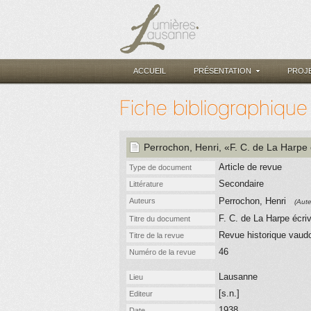
ACCUEIL
PRÉSENTATION
PROJ
Fiche bibliographique
Perrochon, Henri
, «F. C. de La Harpe 
Article de revue
Type de document
Secondaire
Littérature
Perrochon, Henri
Auteurs
(Aute
F. C. de La Harpe écri
Titre du document
Revue historique vaud
Titre de la revue
46
Numéro de la revue
Lausanne
Lieu
[s.n.]
Editeur
1938
Date