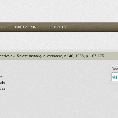
ETS
PUBLICATIONS
ACTUALITÉS
écrivain»
, Revue historique vaudoise
, n° 46
, 1938
, p. 167-175
Doc
ur)
vain
oise