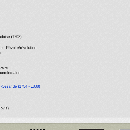
udoise (1798)
re - Révolte/révolution
n
éraire
cercle/salon
c-César de (1754 - 1838)
lovis)