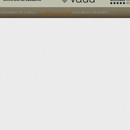
COPYRIGHT 2013-2026 ©
LUMIÈRES.LAUSANNE
. TOUS DROITS RÉSERVÉS.