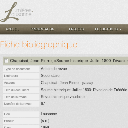
ACCUEIL
PRÉSENTATION
PROJETS
PUBLICATIONS
Fiche bibliographique
Chapuisat, Jean-Pierre
, «Source historique: Juillet 1800: l'évas
Article de revue
Type de document
Secondaire
Littérature
Chapuisat, Jean-Pierre
Auteurs
(Auteur)
Source historique: Juillet 1800: l'évasion de Frédéri
Titre du document
Revue historique vaudoise
Titre de la revue
67
Numéro de la revue
Lausanne
Lieu
[s.n.]
Editeur
1959
Date