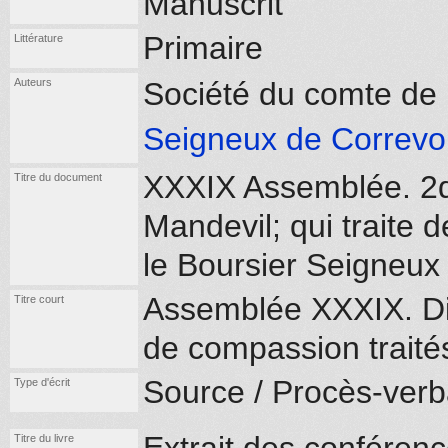
Manuscrit
Primaire
Littérature
Auteurs
Société du comte de 
Seigneux de Correvon
XXXIX Assemblée. 2d
Titre du document
Mandevil; qui traite 
le Boursier Seigneux
Assemblée XXXIX. Disc
Titre court
de compassion traité
Source / Procès-verb
Type d'écrit
Titre du livre