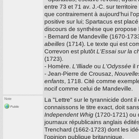
entre 73 et 71 av. J.-C. sur territoir
que contrairement à aujourd'hui l'o
positive sur lui; Spartacus est plac
discours de synthèse que propose l
- Bernard de Mandeville (1670-1733
abeilles
(1714). Le texte qui est co
Correvon est plutôt
L'Essai sur la c
(1723).
- Homère.
L'Illiade
ou
L'Odyssée
il 
- Jean-Pierre de Crousaz,
Nouvelle
enfants
, 1718. Cité comme exemple
nocif comme celui de Mandeville.
La "Lettre" sur le tyrannicide dont il
Note
connaissons le titre exact, doit sa
Public
Independent Whig
(1720-1721) ou
journaux républicains anglais édit
Trenchard (1662-1723) dont les idé
l'opinion publique britannique.