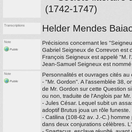
(1742-1747)
Helder Mendes Baiao
Transcriptions
Précisions concernant les "Seigneu
Note
Gabriel Seigneux de Correvon est di
Public
François Seigneux est appelé "M. l'
Jean-Samuel Seigneux est nommé "
Personnalités et ouvrages cités au
Note
- "Mr. Gordon". A l'assemblée 38, on 
Public
de Mr. Gordon sur cette Question si
ou non, traduite de l'Anglois par Mr
- Jules César. Lequel subit un assas
adoptif Brutus joua un rôle funeste.
- Catilina (108-62 av. J.-C.) homme
dans deux conjurations célèbres. L
- Spartacus, esclave révolté, ayant