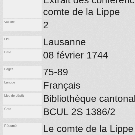
Extrait des conférenc
comte de la Lippe
2
Volume
Lausanne
Lieu
08 février 1744
Date
75-89
Pages
Français
Langue
Bibliothèque cantona
Lieu de dépôt
BCUL 2S 1386/2
Cote
Le comte de la Lippe 
Résumé