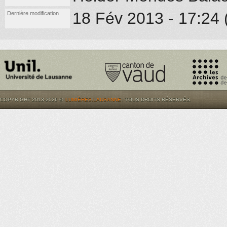
18 Fév 2013 - 17:24
Dernière modification
COPYRIGHT 2013-2026 ©
LUMIÈRES.LAUSANNE
. TOUS DROITS RÉSERVÉS.