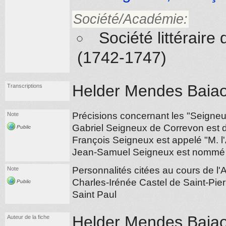
Société/Académie:
Société littérair
(1742-1747)
Helder Mendes Baiao
Transcriptions
Précisions concernant les "Seigneu
Note
Gabriel Seigneux de Correvon est d
Public
François Seigneux est appelé "M. l
Jean-Samuel Seigneux est nommé "
Personnalités citées au cours de l
Note
Charles-Irénée Castel de Saint-Pie
Public
Saint Paul
Helder Mendes Baia
Auteur de la fiche