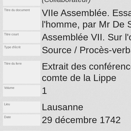
VIIe Assemblée. Essai
Titre du document
l'homme, par Mr De 
Assemblée VII. Sur l
Titre court
Source / Procès-verb
Type d'écrit
Extrait des conférenc
Titre du livre
comte de la Lippe
1
Volume
Lausanne
Lieu
29 décembre 1742
Date