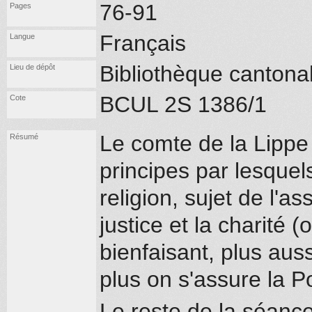
76-91
Pages
Français
Langue
Bibliothèque cantona
Lieu de dépôt
BCUL 2S 1386/1
Cote
Le comte de la Lippe
Résumé
principes par lesquels
religion, sujet de l'a
justice et la charité 
bienfaisant, plus auss
plus on s'assure la P
Le reste de la séance