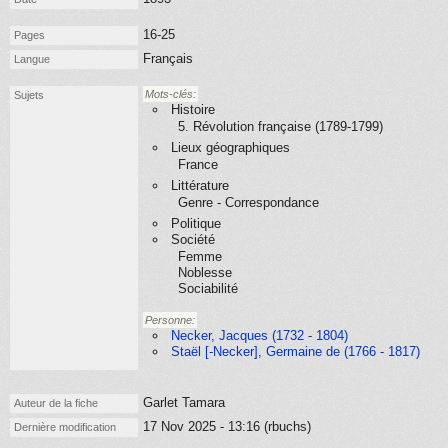
16-25
Pages
Français
Langue
Mots-clés:
Sujets
Histoire
5. Révolution française (1789-1799)
Lieux géographiques
France
Littérature
Genre - Correspondance
Politique
Société
Femme
Noblesse
Sociabilité
Personne:
Necker, Jacques (1732 - 1804)
Staël [-Necker], Germaine de (1766 - 1817)
Garlet Tamara
Auteur de la fiche
17 Nov 2025 - 13:16 (rbuchs)
Dernière modification