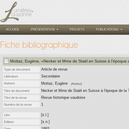
ACCUEIL
PRÉSENTATION
PROJETS
PUBLICATIONS
Fiche bibliographique
Mottaz, Eugène
, «Necker et Mme de Staël en Suisse à l'époque 
Article de revue
Type de document
Secondaire
Littérature
Mottaz, Eugène
Auteurs
(Auteur)
Necker et Mme de Staël en Suisse à l'époque de la 
Titre du document
Revue historique vaudoise
Titre de la revue
1
Numéro de la revue
[s.l.]
Lieu
[s.n.]
Editeur
1893
Date