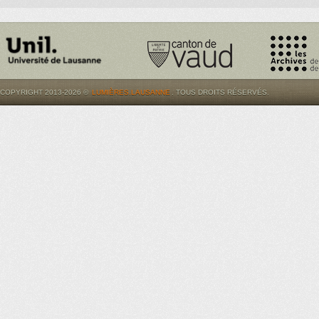
COPYRIGHT 2013-2026 ©
LUMIÈRES.LAUSANNE
. TOUS DROITS RÉSERVÉS.