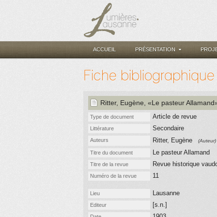
ACCUEIL
PRÉSENTATION
PROJ
Fiche bibliographique
Ritter, Eugène
, «Le pasteur Allamand
Article de revue
Type de document
Secondaire
Littérature
Ritter, Eugène
Auteurs
(Auteur)
Le pasteur Allamand
Titre du document
Revue historique vaud
Titre de la revue
11
Numéro de la revue
Lausanne
Lieu
[s.n.]
Editeur
1903
Date