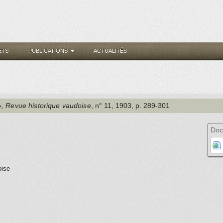
ETS
PUBLICATIONS
ACTUALITÉS
»
, Revue historique vaudoise
, n° 11
, 1903
, p. 289-301
Doc
oise