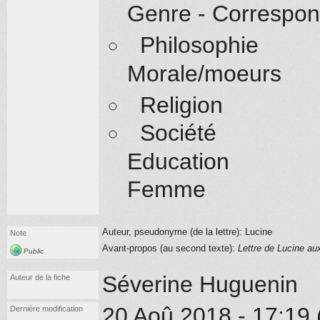
Genre - Correspo
Philosophie
Morale/moeurs
Religion
Société
Education
Femme
Auteur, pseudonyme (de la lettre): Lucine
Note
Avant-propos (au second texte):
Lettre de Lucine au
Public
Séverine Huguenin
Auteur de la fiche
20 Aoû 2018 - 17:19 (
Dernière modification