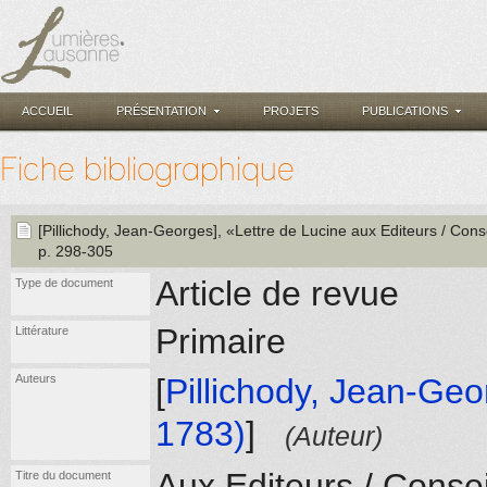
ACCUEIL
PRÉSENTATION
PROJETS
PUBLICATIONS
Fiche bibliographique
[Pillichody, Jean-Georges]
, «Lettre de Lucine aux Editeurs / Cons
p. 298-305
Article de revue
Type de document
Primaire
Littérature
Auteurs
[
Pillichody, Jean-Geo
1783)
]
(Auteur)
Aux Editeurs / Conse
Titre du document