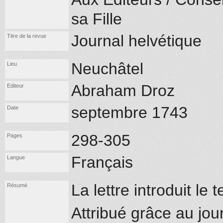
sa Fille
Journal helvétique
Titre de la revue
Neuchâtel
Lieu
Abraham Droz
Editeur
septembre 1743
Date
298-305
Pages
Français
Langue
La lettre introduit le 
Résumé
Attribué grâce au jou