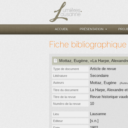
ACCUEIL
PRÉSENTATION
PROJ
Fiche bibliographique
Mottaz, Eugène
, «La Harpe, Alexandr
Article de revue
Type de document
Secondaire
Littérature
Mottaz, Eugène
Auteurs
(Auteu
La Harpe, Alexandre e
Titre du document
Revue historique vaud
Titre de la revue
10
Numéro de la revue
Lausanne
Lieu
[s.n.]
Editeur
1902
Date