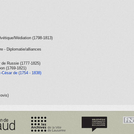
lvétique/Médiation (1798-1813)
re - Diplomatie/alliances
ar de Russie (1777-1825)
éon (1769-1821)
c-César de (1754 - 1838)
lovis)