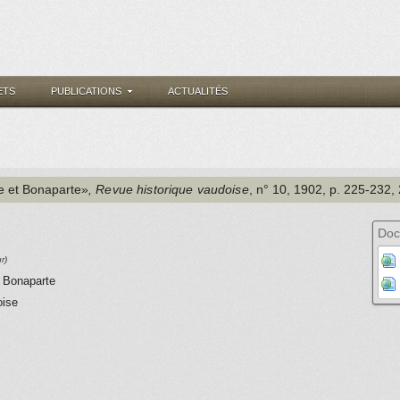
ETS
PUBLICATIONS
ACTUALITÉS
e et Bonaparte»
, Revue historique vaudoise
, n° 10
, 1902
, p. 225-232,
Doc
r)
t Bonaparte
oise