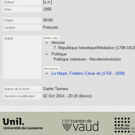
[s.n.]
Editeur
1895
Date
58-60
Pages
Français
Langue
Mots-clés:
Sujets
Histoire
7. République helvétique/Médiation (1798-1813
Politique
Politique intérieure - Révolte/révolution
Personne:
La Harpe, Frédéric-César de (1754 - 1838)
Garlet Tamara
Auteur de la fiche
02 Oct 2014 - 20:20 (blovis)
Dernière modification