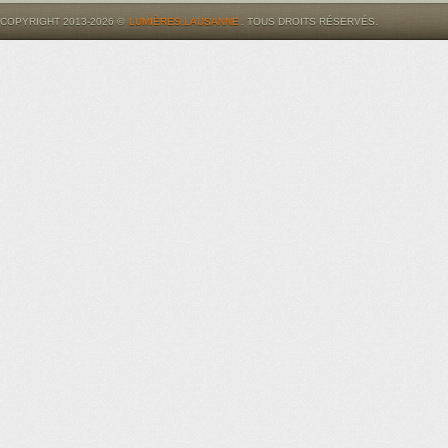
COPYRIGHT 2013-2026 ©
LUMIÈRES.LAUSANNE
. TOUS DROITS RÉSERVÉS.