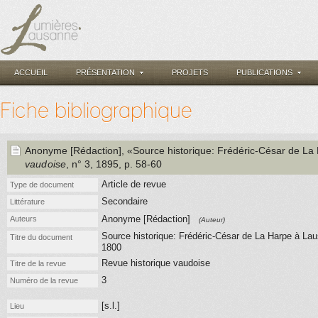
ACCUEIL
PRÉSENTATION
PROJETS
PUBLICATIONS
Fiche bibliographique
Anonyme [Rédaction]
, «Source historique: Frédéric-César de La
vaudoise
, n° 3
, 1895
, p. 58-60
Article de revue
Type de document
Secondaire
Littérature
Anonyme [Rédaction]
Auteurs
(Auteur)
Source historique: Frédéric-César de La Harpe à Lau
Titre du document
1800
Revue historique vaudoise
Titre de la revue
3
Numéro de la revue
[s.l.]
Lieu