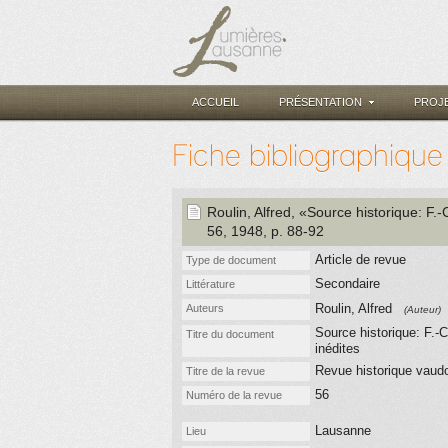
ACCUEIL
PRÉSENTATION
PROJ
Fiche bibliographique
Roulin, Alfred
, «Source historique: F.-
56
, 1948
, p. 88-92
Article de revue
Type de document
Secondaire
Littérature
Roulin, Alfred
Auteurs
(Auteur)
Source historique: F.-C
Titre du document
inédites
Revue historique vaud
Titre de la revue
56
Numéro de la revue
Lausanne
Lieu