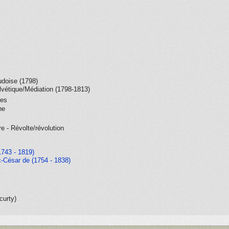
udoise (1798)
lvétique/Médiation (1798-1813)
ues
ne
re - Révolte/révolution
1743 - 1819)
c-César de (1754 - 1838)
curty)