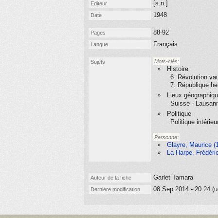
[s.n.]
Editeur
1948
Date
88-92
Pages
Français
Langue
Mots-clés:
Sujets
Histoire
6. Révolution va
7. République he
Lieux géographiq
Suisse - Lausan
Politique
Politique intérieu
Personne:
Glayre, Maurice (
La Harpe, Frédéri
Garlet Tamara
Auteur de la fiche
08 Sep 2014 - 20:24 (u
Dernière modification