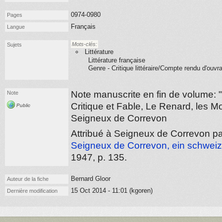
0974-0980
Pages
Français
Langue
Mots-clés:
Sujets
Littérature
Littérature française
Genre - Critique littéraire/Compte rendu d'ouvr
Note manuscrite en fin de volume: 
Note
Critique et Fable, Le Renard, les M
Public
Seigneux de Correvon
Attribué à Seigneux de Correvon 
Seigneux de Correvon, ein schweiz
1947
, p. 135.
Bernard Gloor
Auteur de la fiche
15 Oct 2014 - 11:01 (kgoren)
Dernière modification