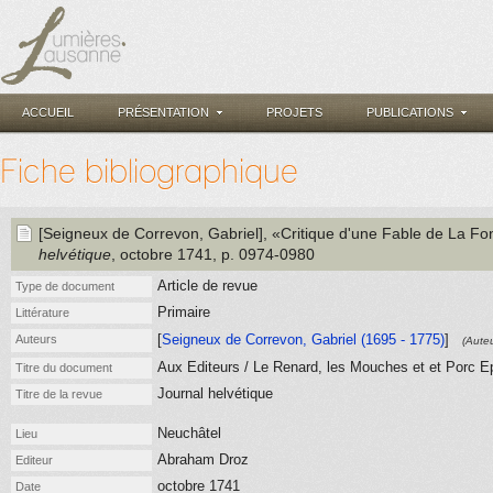
ACCUEIL
PRÉSENTATION
PROJETS
PUBLICATIONS
Fiche bibliographique
[Seigneux de Correvon, Gabriel]
, «Critique d'une Fable de La Fo
helvétique
, octobre 1741
, p. 0974-0980
Article de revue
Type de document
Primaire
Littérature
[
Seigneux de Correvon, Gabriel (1695 - 1775)
]
Auteurs
(Auteu
Aux Editeurs / Le Renard, les Mouches et et Porc E
Titre du document
Journal helvétique
Titre de la revue
Neuchâtel
Lieu
Abraham Droz
Editeur
octobre 1741
Date