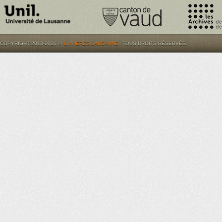
COPYRIGHT 2013-2026 ©
LUMIÈRES.LAUSANNE
. TOUS DROITS RÉSERVÉS.