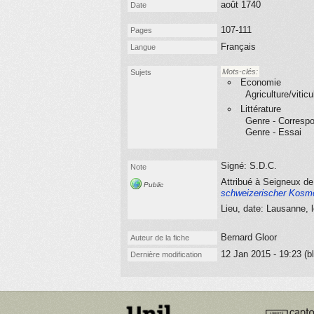
août 1740
Date
107-111
Pages
Français
Langue
Mots-clés:
Sujets
Economie
Agriculture/viticu
Littérature
Genre - Corresp
Genre - Essai
Signé: S.D.C.
Note
Attribué à Seigneux d
Public
schweizerischer Kosmo
Lieu, date: Lausanne, 
Bernard Gloor
Auteur de la fiche
12 Jan 2015 - 19:23 (bl
Dernière modification