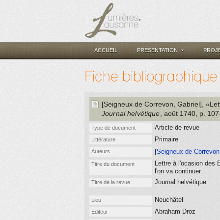
ACCUEIL
PRÉSENTATION
PROJ
Fiche bibliographique
[Seigneux de Correvon, Gabriel]
, «Le
Journal helvétique
, août 1740
, p. 107
Article de revue
Type de document
Primaire
Littérature
[
Seigneux de Correvon,
Auteurs
Lettre à l'ocasion des 
Titre du document
l'on va continuer
Journal helvétique
Titre de la revue
Neuchâtel
Lieu
Abraham Droz
Editeur