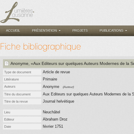
ACCUEIL
PRÉSENTATION
PROJETS
PUBLICATIONS
Fiche bibliographique
Anonyme
, «Aux Editeurs sur quelques Auteurs Modernes de la S
Article de revue
Type de document
Primaire
Littérature
Anonyme
Auteurs
(Auteur)
Aux Editeurs sur quelques Auteurs Modernes de la 
Titre du document
Journal helvétique
Titre de la revue
Neuchâtel
Lieu
Abraham Droz
Editeur
février 1751
Date