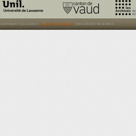
COPYRIGHT 2013-2026 ©
LUMIÈRES.LAUSANNE
. TOUS DROITS RÉSERVÉS.