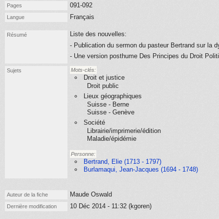
091-092
Pages
Français
Langue
Liste des nouvelles:
Résumé
- Publication du sermon du pasteur Bertrand sur la dy
- Une version posthume Des Principes du Droit Politi
Mots-clés:
Sujets
Droit et justice
Droit public
Lieux géographiques
Suisse - Berne
Suisse - Genève
Société
Librairie/imprimerie/édition
Maladie/épidémie
Personne:
Bertrand, Elie (1713 - 1797)
Burlamaqui, Jean-Jacques (1694 - 1748)
Maude Oswald
Auteur de la fiche
10 Déc 2014 - 11:32 (kgoren)
Dernière modification