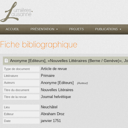
ACCUEIL
PRÉSENTATION
PROJETS
PUBLICATIONS
Fiche bibliographique
Anonyme [Editeurs]
, «Nouvelles Littéraires (Berne / Genève)»
, J
Article de revue
Type de document
Primaire
Littérature
Anonyme [Editeurs]
Auteurs
(Auteur)
Nouvelles Litéraires
Titre du document
Journal helvétique
Titre de la revue
Neuchâtel
Lieu
Abraham Droz
Editeur
janvier 1751
Date