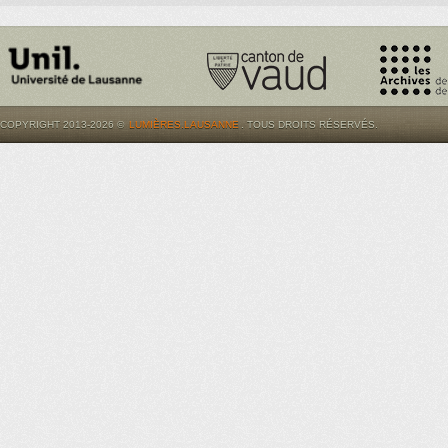
COPYRIGHT 2013-2026 ©
LUMIÈRES.LAUSANNE
. TOUS DROITS RÉSERVÉS.